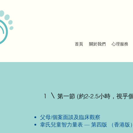
首頁
關於我們
心理服務
1
第一節 (約2-2.5小時，視乎
父母/個案面談及臨床觀察
韋氏兒童智力量表 — 第四版 （香港版）