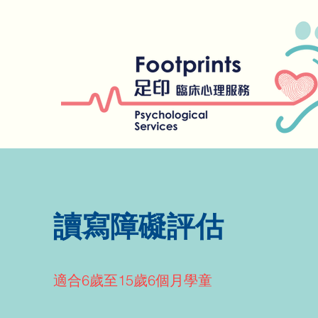
讀寫障礙評估
適合6歲至15歲6個月學童