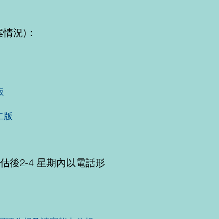
案情況)：
版
二版
估後2-4 星期內以電話形