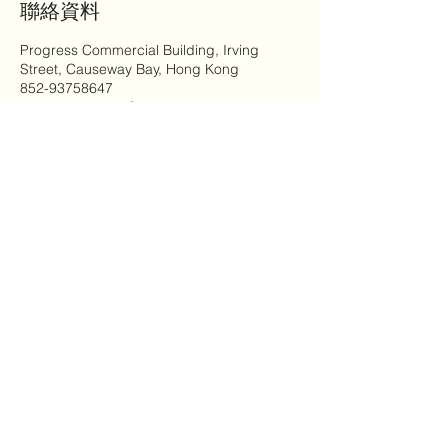
聯絡資料
Progress Commercial Building, Irving
Street, Causeway Bay, Hong Kong
852-93758647
cp.josephine.hui@gmail.com
Footprints Psychological Services
​足印臨床心理服務
Email:
cp.josephine.hui@gmail.com
Whatsapp／Signal／Tel:
852-93758647
地址:
香港銅鑼灣伊榮街9號欣榮商業大