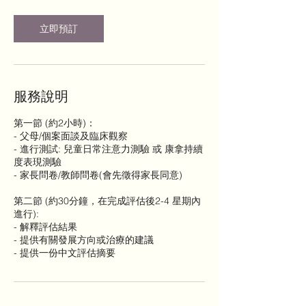
時
立即預訂
服務說明
第一節 (約2小時)：
- 父母/個案面談及臨床觀察
- 進行測試: 兒童日常注意力測驗 或 康拿持續
度表現測驗
- 家長問卷/教師問卷(會先徵得家長同意)
第二節 (約30分鐘，在完成評估後2-4 星期內
進行):
- 解釋評估結果
- 提供有關發展方向或治療的建議